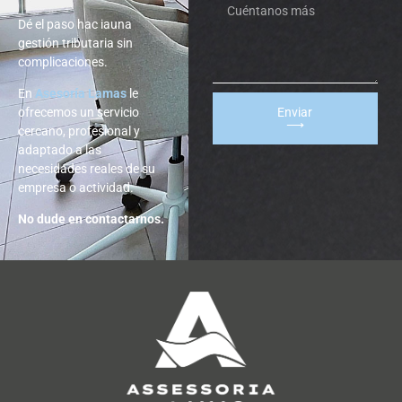
Dé el paso hac iauna
gestión tributaria sin
complicaciones.
En
Asesoría Lamas
le
ofrecemos un servicio
Enviar
⟶
cercano, profesional y
adaptado a las
necesidades reales de su
empresa o actividad.
No dude en contactarnos.