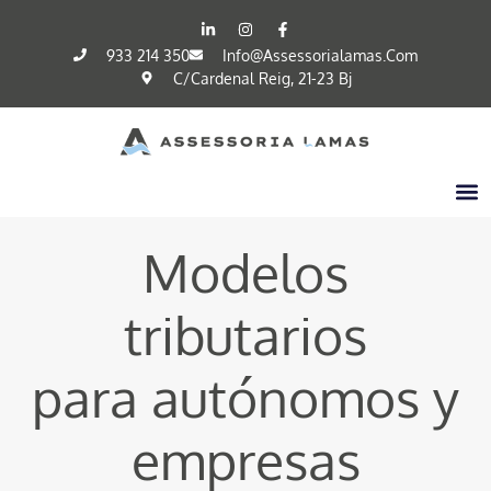
933 214 350
Info@assessorialamas.com
C/cardenal Reig, 21-23 Bj
Modelos
tributarios
para autónomos y
empresas