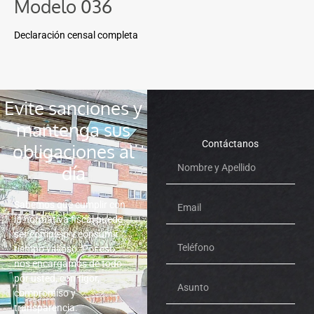
Modelo 036
Declaración censal completa
Evite sanciones y
mantenga sus
Contáctanos
obligaciones al
día
Sabemos que cumplir con
la normativa fiscal puede
ser complejo y consumir
tiempo valioso. Por eso,
nos encargamos de todo
por usted, con rigor,
compromiso y
transparencia.