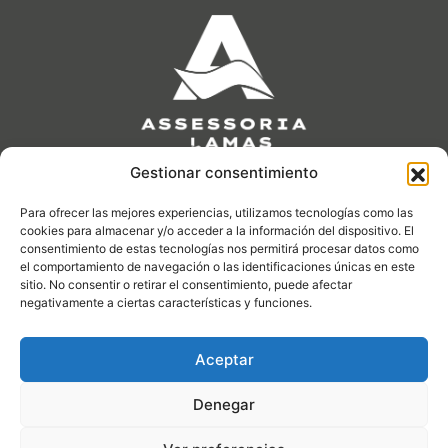
Gestionar consentimiento
Nos encontramos en
C/ Cardenal Reig 23 - 08028 Barcelona
Para ofrecer las mejores experiencias, utilizamos tecnologías como las
Horario
cookies para almacenar y/o acceder a la información del dispositivo. El
Lunes a viernes de 8.00 a 13.30 y de 15.30 a 18.00
consentimiento de estas tecnologías nos permitirá procesar datos como
Escribenos a
el comportamiento de navegación o las identificaciones únicas en este
info@assessorialamas.com
sitio. No consentir o retirar el consentimiento, puede afectar
Nuestros servicios
negativamente a ciertas características y funciones.
Asesoría Fiscales
Asesoría Laboral​
Aceptar
Asesoría Contables
Asesoría Mercantil​
Asesoría De Autónomos
Denegar
Recursos Útiles
Guías